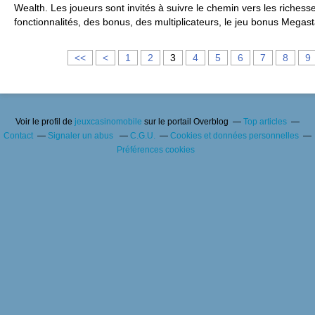
Wealth. Les joueurs sont invités à suivre le chemin vers les richess
fonctionnalités, des bonus, des multiplicateurs, le jeu bonus Megast
<<
<
1
2
3
4
5
6
7
8
9
Voir le profil de
jeuxcasinomobile
sur le portail Overblog
Top articles
Contact
Signaler un abus
C.G.U.
Cookies et données personnelles
Préférences cookies