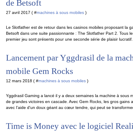
de Betsoft
27 avril 2017 ( #
machines à sous mobiles
)
Le Slotfather est de retour dans les casinos mobiles proposant la g
Betsoft dans une suite passionnante : The Slotfather Part 2. Tous 
premier jeu sont présents pour une seconde série de plaisir lucratif..
Lancement par Yggdrasil de la mach
mobile Gem Rocks
12 mars 2018 ( #
machines à sous mobiles
)
Yggdrasil Gaming a lancé il y a deux semaines la machine à sous 
de grandes victoires en cascade. Avec Gem Rocks, les gros gains a
avec l'aide d'un doux géant au cœur tendre, qui peut se transformer
Time is Money avec le logiciel Real