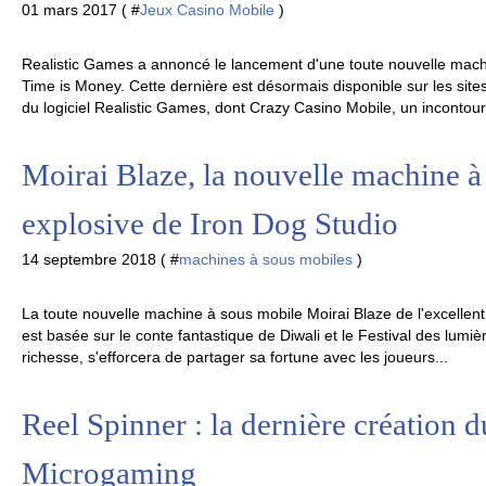
01 mars 2017 ( #
Jeux Casino Mobile
)
Realistic Games a annoncé le lancement d'une toute nouvelle machin
Time is Money. Cette dernière est désormais disponible sur les sit
du logiciel Realistic Games, dont Crazy Casino Mobile, un incontour
Moirai Blaze, la nouvelle machine à
explosive de Iron Dog Studio
14 septembre 2018 ( #
machines à sous mobiles
)
La toute nouvelle machine à sous mobile Moirai Blaze de l'excellen
est basée sur le conte fantastique de Diwali et le Festival des lumi
richesse, s'efforcera de partager sa fortune avec les joueurs...
Reel Spinner : la dernière création 
Microgaming