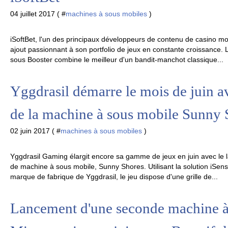
04 juillet 2017 ( #
machines à sous mobiles
)
iSoftBet, l'un des principaux développeurs de contenu de casino mo
ajout passionnant à son portfolio de jeux en constante croissance.
sous Booster combine le meilleur d'un bandit-manchot classique...
Yggdrasil démarre le mois de juin a
de la machine à sous mobile Sunny 
02 juin 2017 ( #
machines à sous mobiles
)
Yggdrasil Gaming élargit encore sa gamme de jeux en juin avec le 
de machine à sous mobile, Sunny Shores. Utilisant la solution iSe
marque de fabrique de Yggdrasil, le jeu dispose d'une grille de...
Lancement d'une seconde machine à