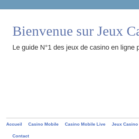
Bienvenue sur Jeux C
Le guide N°1 des jeux de casino en ligne 
Accueil
Casino Mobile
Casino Mobile Live
Jeux Casino
Contact