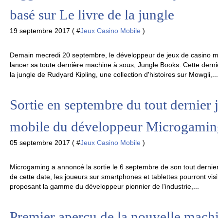
basé sur Le livre de la jungle
19 septembre 2017 ( #
Jeux Casino Mobile
)
Demain mecredi 20 septembre, le développeur de jeux de casino m
lancer sa toute dernière machine à sous, Jungle Books. Cette derni
la jungle de Rudyard Kipling, une collection d'histoires sur Mowgli,...
Sortie en septembre du tout dernier 
mobile du développeur Microgamin
05 septembre 2017 ( #
Jeux Casino Mobile
)
Microgaming a annoncé la sortie le 6 septembre de son tout dernier 
de cette date, les joueurs sur smartphones et tablettes pourront visi
proposant la gamme du développeur pionnier de l'industrie,...
Premier aperçu de la nouvelle machi