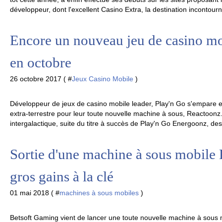
développeur, dont l'excellent Casino Extra, la destination incontourn
Encore un nouveau jeu de casino mo
en octobre
26 octobre 2017 ( #
Jeux Casino Mobile
)
Développeur de jeux de casino mobile leader, Play'n Go s'empare 
extra-terrestre pour leur toute nouvelle machine à sous, Reactoon
intergalactique, suite du titre à succès de Play'n Go Energoonz, des 
Sortie d'une machine à sous mobile 
gros gains à la clé
01 mai 2018 ( #
machines à sous mobiles
)
Betsoft Gaming vient de lancer une toute nouvelle machine à sous m