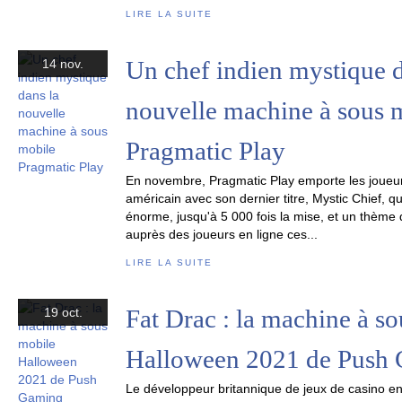
LIRE LA SUITE
Un chef indien mystique d
14 nov.
nouvelle machine à sous 
Pragmatic Play
En novembre, Pragmatic Play emporte les joueur
américain avec son dernier titre, Mystic Chief, qu
énorme, jusqu'à 5 000 fois la mise, et un thème 
auprès des joueurs en ligne ces...
LIRE LA SUITE
Fat Drac : la machine à s
19 oct.
Halloween 2021 de Push
Le développeur britannique de jeux de casino e