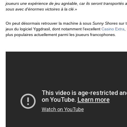
joueurs une expérience de jeu agréable, car ils seront transportés
sous avec d'énormes victoires à la clé
.»
On peut désormais retrouver la machine à sous
Sunny Shores
sur t
jeux du logiciel Yggdrasil, dont notamment l'excellent
Casino Extra
,
plus populaires actuellement parmi les joueurs francophones.