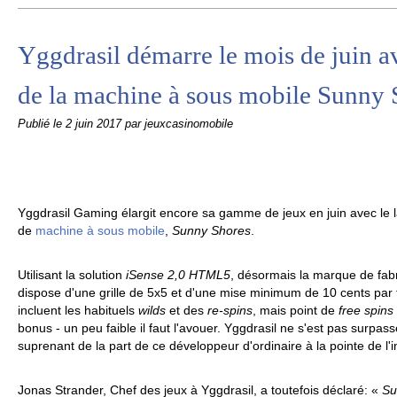
Yggdrasil démarre le mois de juin a
de la machine à sous mobile Sunny 
Publié le
2 juin 2017
par jeuxcasinomobile
Yggdrasil Gaming élargit encore sa gamme de jeux en juin avec le 
de
machine à sous mobile
,
Sunny Shores
.
Utilisant la solution
iSense 2,0 HTML5
, désormais la marque de fabr
dispose d'une grille de 5x5 et d'une mise minimum de 10 cents par t
incluent les habituels
wilds
et des
re-spins
, mais point de
free spins
bonus - un peu faible il faut l'avouer. Yggdrasil ne s'est pas surpassé
suprenant de la part de ce développeur d'ordinaire à la pointe de l'i
Jonas Strander, Chef des jeux à Yggdrasil, a toutefois déclaré: «
Su