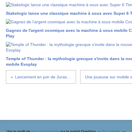
Stakelogic lance une classique machine à sous avec Super 6 
Gagnez de l'argent cosmique avec la machine à sous mobile 
Play
Temple of Thunder : la mythologie grecque s'invite dans la n
mobile Evoplay
Lancement en juin de Jurassic World du logiciel Microgaming
Voir le profil de
jeuxcasinomobile
sur le portail Overblog
Top articles