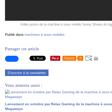
Vidéo promo de la machine à sous mobile Sunny Shores du log
Publié dans
machines à sous mobiles
Partager cet article
Repost
0
S'inscrire à la newsletter
Vous aimerez aussi :
Lancement en octobre par Relax Gaming de la machine à sous
Megaways