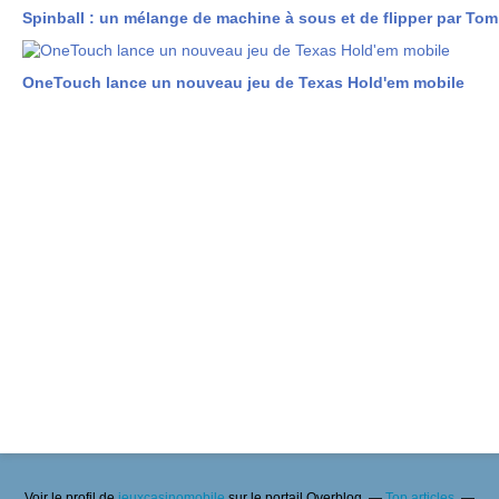
Spinball : un mélange de machine à sous et de flipper par T
OneTouch lance un nouveau jeu de Texas Hold'em mobile
Voir le profil de
jeuxcasinomobile
sur le portail Overblog
Top articles