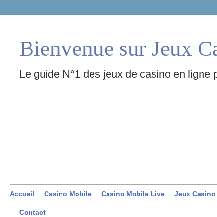
Bienvenue sur Jeux C
Le guide N°1 des jeux de casino en ligne 
Accueil
Casino Mobile
Casino Mobile Live
Jeux Casino
Contact