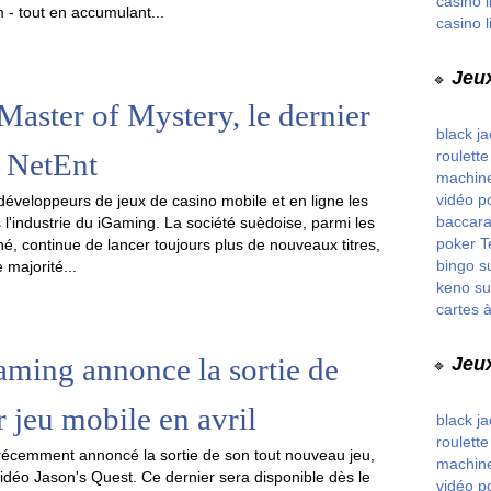
casino l
- tout en accumulant...
casino 
Jeu
🔹
 Master of Mystery, le dernier
black j
e NetEnt
roulette
machine
vidéo p
 développeurs de jeux de casino mobile et en ligne les
baccara
 l'industrie du iGaming. La société suèdoise, parmi les
poker T
hé, continue de lancer toujours plus de nouveaux titres,
bingo s
 majorité...
keno su
cartes à
ming annonce la sortie de
Jeu
🔹
r jeu mobile en avril
black j
roulett
écemment annoncé la sortie de son tout nouveau jeu,
machine
idéo Jason's Quest. Ce dernier sera disponible dès le
vidéo p