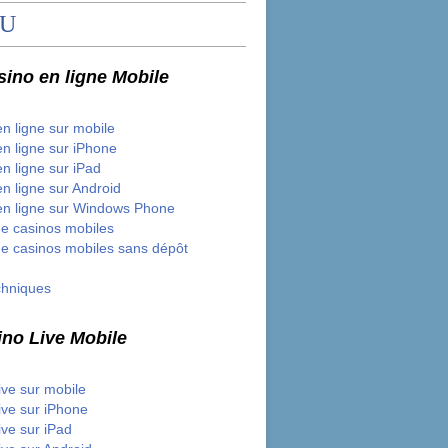
U
sino en ligne Mobile
en ligne sur mobile
en ligne sur iPhone
en ligne sur iPad
en ligne sur Android
en ligne sur Windows Phone
e casinos mobiles
e casinos mobiles sans dépôt
chniques
ino Live Mobile
ive sur mobile
live sur iPhone
ive sur iPad