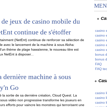
MEN
Ca
🔹
de jeux de casino mobile du
tEnt continue de s'étoffer
casino 
casino 
rtainment (NetEnt) continue de renforcer sa sélection de
casino 
le avec le lancement de la machine à sous Aloha:
casino 
d'un thème de plage hawaïenne, le nouveau titre est
casino 
ux NetEnt à disposer...
bonus d
bonus d
FAQ
FAQ te
la dernière machine à sous
Cas
🔹
ay'n Go
casino l
 la sortie de sa dernière création, Cloud Quest. La
casino 
sous vidéo non progressive transforme les joueurs en
casino l
urs efforts pour vaincre les monstres qui terrorisent une