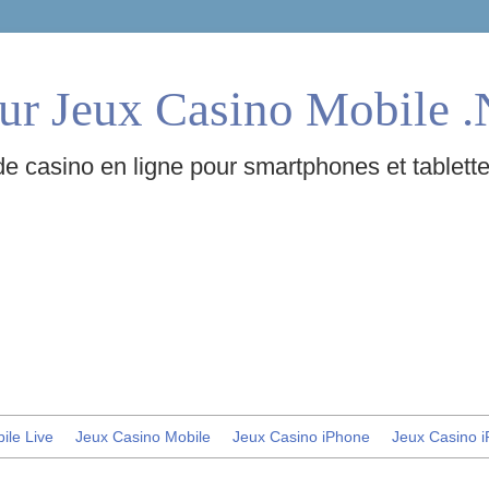
ur Jeux Casino Mobile .
e casino en ligne pour smartphones et tablett
ile Live
Jeux Casino Mobile
Jeux Casino iPhone
Jeux Casino 