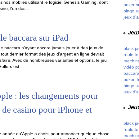
asinos mobiles utilisant le logiciel Genesis Gaming, dont
poker s
no, l'un des...
bingo s
jeux d'
Jeu
🔹
le baccara sur iPad
e baccara n'ayant encore jamais jouer à des jeux de
black ja
 tout dernier format des jeux d'argent en ligne devrait
roulette
sfaire. Avec de nombreuses variantes et options, le jeu
machine
ollers est...
vidéo p
baccara
poker T
bingo s
jeux d'
ple : les changements pour
Jeu
s de casino pour iPhone et
🔹
black j
roulette
tte année qu'Apple a choisi pour annoncer quelque chose
machine