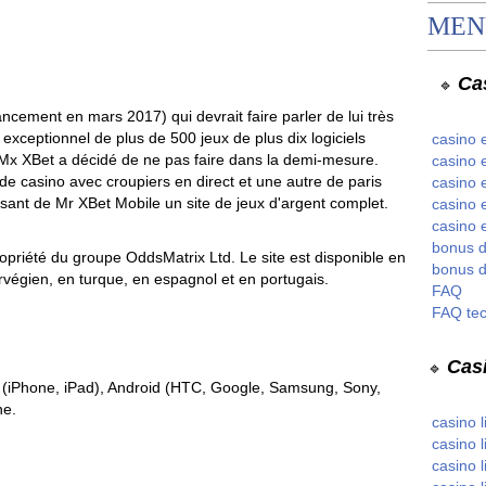
MEN
Ca
🔹
ncement en mars 2017) qui devrait faire parler de lui très
exceptionnel de plus de 500 jeux de plus dix logiciels
casino 
 Mx XBet a décidé de ne pas faire dans la demi-mesure.
casino 
de casino avec croupiers en direct et une autre de paris
casino 
isant de Mr XBet Mobile un site de jeux d'argent complet.
casino 
casino 
bonus d
ropriété du groupe OddsMatrix Ltd. Le site est disponible en
bonus d
orvégien, en turque, en espagnol et en portugais.
FAQ
FAQ te
Cas
🔹
 (iPhone, iPad), Android (HTC, Google, Samsung, Sony,
ne.
casino l
casino 
casino l