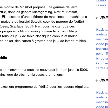
casino l
casino 
rme mobile de Mr XBet propose une gamme de jeux
strie, dont les géants Microgaming, NetEnt, Betsoft,
. Elle dispose d'une pléthore de machines de machines à
Jeu
🔹
 majeurs du logiciel Betsoft, ceux de marque de NetEnt
oses, Scarface, South Part pour ne citer que ces
black j
ots progressifs Microgaming comme le fameux Mega
roulette
 tous les jeux de table classiques connus et moins
machine
o poker, des cartes à gratter, des jeux de loterie et bien
vidéo p
baccara
poker T
bile
bingo s
keno su
cartes à
us de bienvenue à tous les nouveaux joueurs jusqu'à 500€
 ainsi que de très nombreuses promotions.
Jeu
🔹
xcellent programme de fidélité pour les joueurs réguliers.
black j
roulett
machine
vidéo p