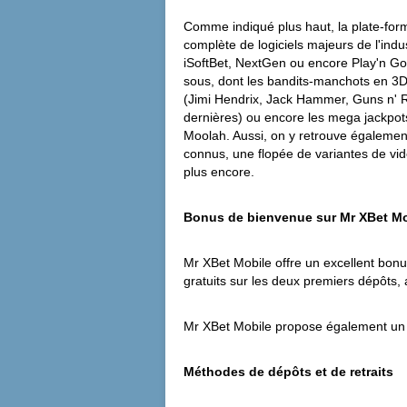
Comme indiqué plus haut, la plate-fo
complète de logiciels majeurs de l'indu
iSoftBet, NextGen ou encore Play'n Go
sous, dont les bandits-manchots en 3D
(Jimi Hendrix, Jack Hammer, Guns n' R
dernières) ou encore les mega jackp
Moolah. Aussi, on y retrouve également
connus, une flopée de variantes de vidé
plus encore.
Bonus de bienvenue sur Mr XBet Mo
Mr XBet Mobile offre un excellent bon
gratuits sur les deux premiers dépôts,
Mr XBet Mobile propose également un e
Méthodes de dépôts et de retraits