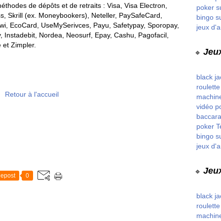
hodes de dépôts et de retraits : Visa, Visa Electron,
poker s
, Skrill (ex. Moneybookers), Neteller, PaySafeCard,
bingo s
wi, EcoCard, UseMySerivces, Payu, Safetypay, Sporopay,
jeux d'
y, Instadebit, Nordea, Neosurf, Epay, Cashu, Pagofacil,
et Zimpler.
Jeu
🔹
black ja
roulette
Retour à l'accueil
machine
vidéo p
baccara
poker T
bingo s
jeux d'
Jeu
🔹
epost
0
black j
roulette
machine