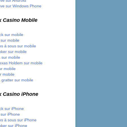
ive sur Android
live sur Windows Phone
x Casino Mobile
ack sur mobile
 sur mobile
s à sous sur mobile
oker sur mobile
 sur mobile
exas Holdem sur mobile
ur mobile
r mobile
 gratter sur mobile
x Casino iPhone
ack sur iPhone
e sur iPhone
s à sous sur iPhone
oker sur iPhone