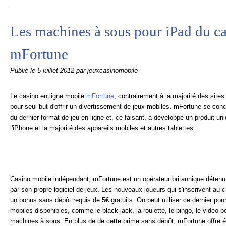
Les machines à sous pour iPad du c
mFortune
Publié le
5 juillet 2012
par jeuxcasinomobile
Le casino en ligne mobile
mFortune
, contrairement à la majorité des sites
pour seul but d'offrir un divertissement de jeux mobiles. mFortune se co
du dernier format de jeu en ligne et, ce faisant, a développé un produit u
l'iPhone et la majorité des appareils mobiles et autres tablettes.
Casino mobile indépendant, mFortune est un opérateur britannique déten
par son propre logiciel de jeux. Les nouveaux joueurs qui s'inscrivent au
un bonus sans dépôt requis de 5€ gratuits. On peut utiliser ce dernier pour
mobiles disponibles, comme le black jack, la roulette, le bingo, le vidéo p
machines à sous. En plus de de cette prime sans dépôt, mFortune offre