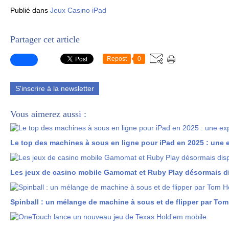
Publié dans
Jeux Casino iPad
Partager cet article
Repost
0
S'inscrire à la newsletter
Vous aimerez aussi :
Le top des machines à sous en ligne pour iPad en 2025 : une 
Les jeux de casino mobile Gamomat et Ruby Play désormais d
Spinball : un mélange de machine à sous et de flipper par T