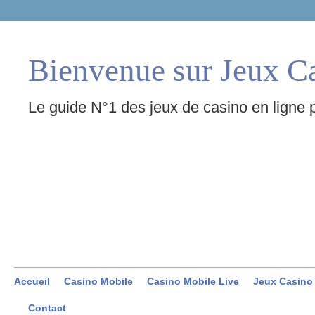
Bienvenue sur Jeux C
Le guide N°1 des jeux de casino en ligne 
Accueil
Casino Mobile
Casino Mobile Live
Jeux Casino
Contact