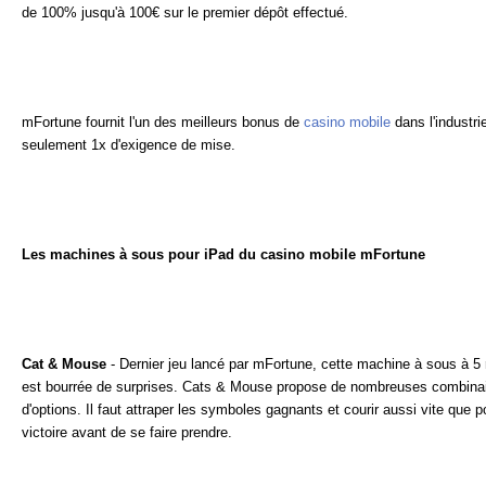
de 100% jusqu'à 100€ sur le premier dépôt effectué.
mFortune fournit l'un des meilleurs bonus de
casino mobile
dans l'industri
seulement 1x d'exigence de mise.
Les machines
à sou
s pour iPad du casino mobile mFortune
Cat & Mouse
- Dernier jeu lancé par mFortune, cette machine
à sous
à
5 
est bourrée de surprises. Cats & Mouse propose de nombreuses combinai
d'options. Il faut attraper les symboles gagnants et courir aussi vite que po
victoire avant de se faire prendre.