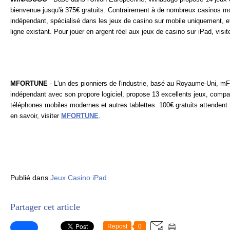
bienvenue jusqu'à 375€ gratuits. Contrairement à de nombreux casinos mo
indépendant, spécialisé dans les jeux de casino sur mobile uniquement, e
ligne existant. Pour jouer en argent réel aux jeux de casino sur iPad, visit
MFORTUNE
- L'un des pionniers de l'industrie, basé au Royaume-Uni, mFo
indépendant avec son propore logiciel, propose 13 excellents jeux, compat
téléphones mobiles modernes et autres tablettes. 100€ gratuits attendent
en savoir, visiter
MFORTUNE
.
Publié dans
Jeux Casino iPad
Partager cet article
Repost
0