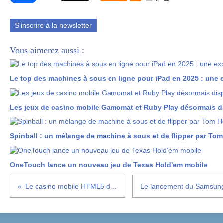
S'inscrire à la newsletter
Vous aimerez aussi :
Le top des machines à sous en ligne pour iPad en 2025 : une 
Les jeux de casino mobile Gamomat et Ruby Play désormais d
Spinball : un mélange de machine à sous et de flipper par T
OneTouch lance un nouveau jeu de Texas Hold'em mobile
Le casino mobile HTML5 de All Slots bientôt disponible