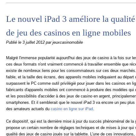
Le nouvel iPad 3 améliore la qualité
de jeu des casinos en ligne mobiles
Publié le
3 juillet 2012
par jeuxcasinomobile
Malgré l'immense popularité aujourd'hui des jeux de casino à la fois sur le
ces deux formats n'ont vraiment commencé à travailler ensemble que ré
existe de nombreux liens pour les consommateurs sur ces deux marchés. 
faible, et la taille des écrans, des appareils mobiles indiquaient au départ 
surpassent le PC comme outil privilégié pour jouer dans les casinos en li
fabricants d'appareils mobiles ont commencé à produire des modèles qui o
et les possibilités d'accéder à des jeux de casino en argent, principalement 
smartphones. Et il semblerait que le nouvel iPad 3 va encore un peu plus lo
des amateurs actuels du
casino en ligne sur iPad
.
Ce dispositif, qui est la dernière mise à jour du succès phénoménal de la
propose un certain nombre de réglages techniques et de mises à jour qui 
qualité des jeux de casino joués sur la tablette. L'une de ces innovations