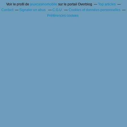
Voir le profil de
jeuxcasinomobile
sur le portail Overblog
Top articles
Contact
Signaler un abus
C.G.U.
Cookies et données personnelles
Préférences cookies