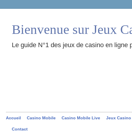
Bienvenue sur Jeux C
Le guide N°1 des jeux de casino en ligne 
Accueil
Casino Mobile
Casino Mobile Live
Jeux Casino
Contact