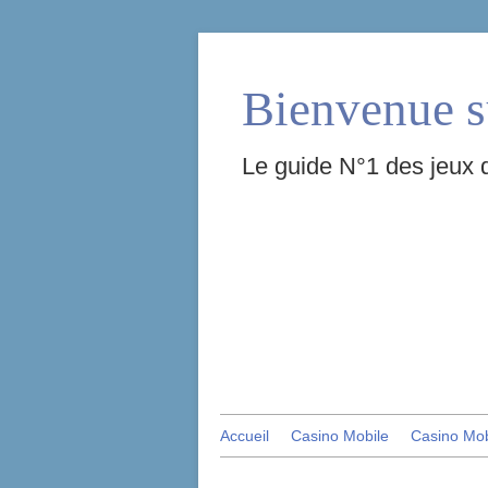
Bienvenue s
Le guide N°1 des jeux d
Accueil
Casino Mobile
Casino Mob