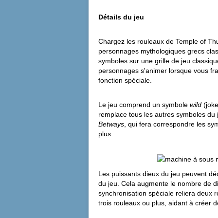
Détails du jeu
Chargez les rouleaux de Temple of Thu
personnages mythologiques grecs class
symboles sur une grille de jeu classiqu
personnages s'animer lorsque vous f
fonction spéciale.
Le jeu comprend un symbole
wild
(joke
remplace tous les autres symboles du
Betways
, qui fera correspondre les sym
plus.
Les puissants dieux du jeu peuvent déc
du jeu. Cela augmente le nombre de div
synchronisation spéciale reliera deux r
trois rouleaux ou plus, aidant à créer