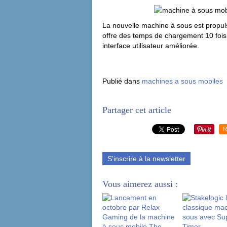
La nouvelle machine à sous est propu
offre des temps de chargement 10 fois
interface utilisateur améliorée.
Publié dans
machines a sous mobiles
Partager cet article
R
S'inscrire à la newsletter
Vous aimerez aussi :