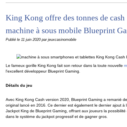
King Kong offre des tonnes de cash 
machine à sous mobile Blueprint G
Publié le
11 juin 2020
par jeuxcasinomobile
Le fameux gorille King Kong fait son retour dans la toute nouvelle
m
l'excellent développeur Blueprint Gaming.
Détails du jeu
Avec King Kong Cash version 2020, Blueprint Gaming a remanié de b
original lancé en 2016. Ce dernier est également le dernier ajout à
Jackpot King de Blueprint Gaming, offrant aux joueurs la possibilit
dans le système du jackpot progressif et de gagner gros.