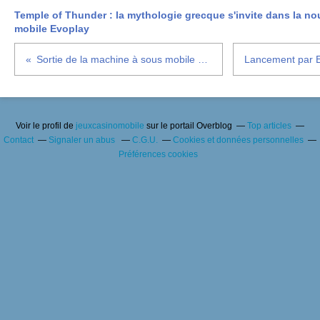
Temple of Thunder : la mythologie grecque s'invite dans la n
mobile Evoplay
Sortie de la machine à sous mobile Mega Flip par Relax Gaming
Voir le profil de
jeuxcasinomobile
sur le portail Overblog
Top articles
Contact
Signaler un abus
C.G.U.
Cookies et données personnelles
Préférences cookies