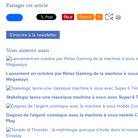
Partager cet article
Repost
0
S'inscrire à la newsletter
Vous aimerez aussi :
Lancement en octobre par Relax Gaming de la machine à sous
Megaways
Stakelogic lance une classique machine à sous avec Super 6 
Gagnez de l'argent cosmique avec la machine à sous mobile 
Play