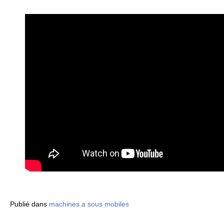
Publié dans
machines a sous mobiles