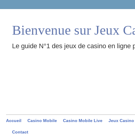
Bienvenue sur Jeux C
Le guide N°1 des jeux de casino en ligne 
Accueil
Casino Mobile
Casino Mobile Live
Jeux Casino
Contact