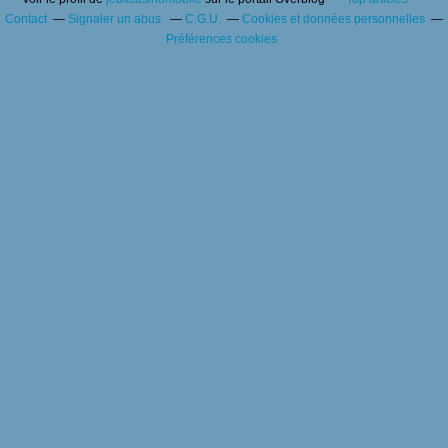
Contact
Signaler un abus
C.G.U.
Cookies et données personnelles
Préférences cookies