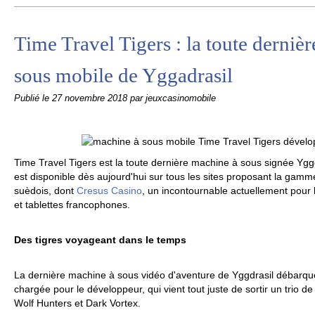
Time Travel Tigers : la toute derniè
sous mobile de Yggadrasil
Publié le
27 novembre 2018
par jeuxcasinomobile
Time Travel Tigers est la toute dernière machine à sous signée Ygg
est disponible dès aujourd'hui sur tous les sites proposant la gam
suèdois, dont
Cresus Casino
, un incontournable actuellement pour
et tablettes francophones.
Des tigres voyageant dans le temps
La dernière machine à sous vidéo d'aventure de Yggdrasil débarque
chargée pour le développeur, qui vient tout juste de sortir un trio d
Wolf Hunters et Dark Vortex.