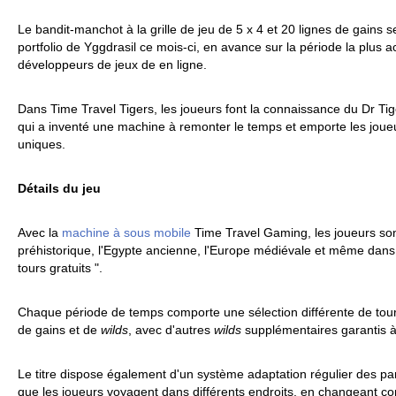
Le bandit-manchot à la grille de jeu de 5 x 4 et 20 lignes de gains s
portfolio de Yggdrasil ce mois-ci, en avance sur la période la plus 
développeurs de jeux de en ligne.
Dans Time Travel Tigers, les joueurs font la connaissance du Dr Tige
qui a inventé une machine à remonter le temps et emporte les jou
uniques.
Détails du jeu
Avec la
machine à sous mobile
Time Travel Gaming, les joueurs son
préhistorique, l'Egypte ancienne, l'Europe médiévale et même dans
tours gratuits ".
Chaque période de temps comporte une sélection différente de tours
de gains et de
wilds
, avec d'autres
wilds
supplémentaires garantis à
Le titre dispose également d'un système adaptation régulier des pa
que les joueurs voyagent dans différents endroits, en changeant c