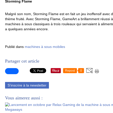
Storming Flame
Malgré son nom, Storming Flame est en fait un jeu inoffensif avec
thème fruité. Avec Storming Flame, GameArt a brillamment réussi à
machines à sous classiques à trois rouleaux qui servaient à alimenter
a quelques années encore.
Publié dans
machines à sous mobiles
Partager cet article
Repost
0
S'inscrire à la newsletter
Vous aimerez aussi :