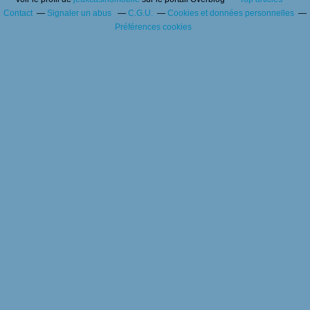
Contact
Signaler un abus
C.G.U.
Cookies et données personnelles
Préférences cookies