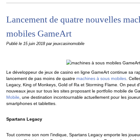
Lancement de quatre nouvelles mach
mobiles GameArt
Publié le
15 juin 2018
par jeuxcasinomobile
Le développeur de jeux de casino en ligne GameArt continue sa ra
lancement de pas moins de quatre
machines à sous mobiles
. Cell
Legacy, King of Monkeys, Gold of Ra et Storming Flame. On peut d'
nouveaux jeux sur tous les sites proposant le portfolio mobile de 
Mobile
, une destination incontournable actuellement pour les joue
smartphones et tablettes.
Spartans Legacy
Tout comme son nom l'indique, Spartans Legacy emporte les joueu