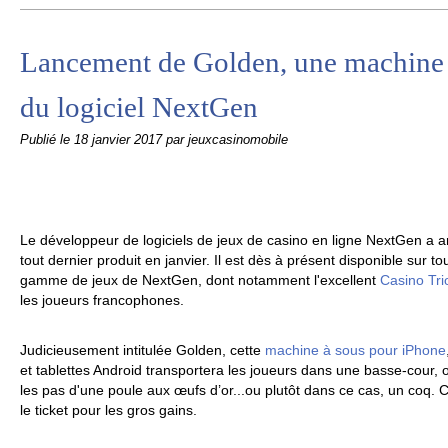
Lancement de Golden, une machine 
du logiciel NextGen
Publié le
18 janvier 2017
par jeuxcasinomobile
Le développeur de logiciels de jeux de casino en ligne NextGen a 
tout dernier produit en janvier. Il est dès à présent disponible sur to
gamme de jeux de NextGen, dont notamment l'excellent
Casino Tr
les joueurs francophones.
Judicieusement intitulée Golden, cette
machine à sous pour iPhone
et tablettes Android transportera les joueurs dans une basse-cour, o
les pas d'une poule aux œufs d’or...ou plutôt dans ce cas, un coq. Ce
le ticket pour les gros gains.