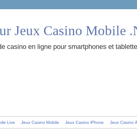
ur Jeux Casino Mobile .
e casino en ligne pour smartphones et tablett
ile Live
Jeux Casino Mobile
Jeux Casino iPhone
Jeux Casino 