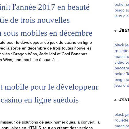
poker s
nit l'année 2017 en beauté
bingo s
jeux d'
tie de trois nouvelles
Jeu
à sous mobiles en décembre
🔹
auté pour le développeur de jeux de casino en ligne
black ja
 la sortie en décembre de trois toutes nouvelles
roulette
biles : Dragon Wins, Jade Idol et Cool Bananas.
machine
 Wins, une machine à sous à...
vidéo p
baccara
poker T
bingo s
st mobile pour le développeur
jeux d'
 casino en ligne suèdois
Jeu
🔹
black j
roulette
urnisseur de solutions de jeux numériques, a converti la
machine
x populaires en HTML5, tout en créant des versions