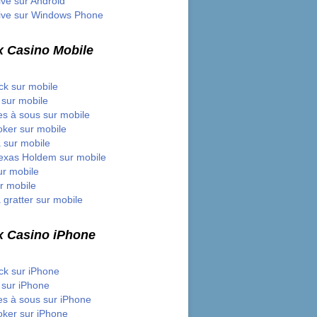
ive sur Android
live sur Windows Phone
x Casino Mobile
ack sur mobile
 sur mobile
s à sous sur mobile
oker sur mobile
 sur mobile
exas Holdem sur mobile
ur mobile
r mobile
 gratter sur mobile
x Casino iPhone
ack sur iPhone
e sur iPhone
s à sous sur iPhone
oker sur iPhone