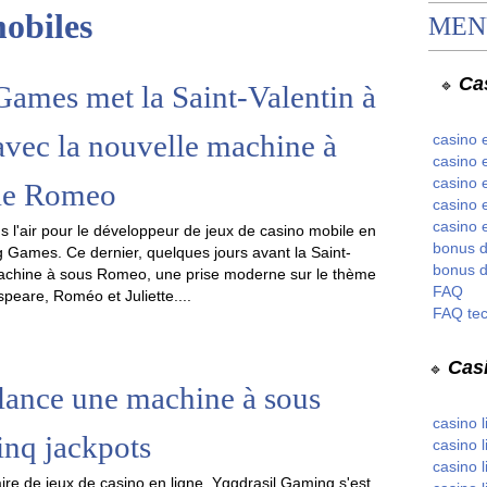
obiles
MEN
Ca
🔹
ames met la Saint-Valentin à
avec la nouvelle machine à
casino 
casino 
casino 
le Romeo
casino 
casino 
 l'air pour le développeur de jeux de casino mobile en
bonus d
 Games. Ce dernier, quelques jours avant la Saint-
bonus d
 machine à sous Romeo, une prise moderne sur le thème
FAQ
peare, Roméo et Juliette....
FAQ te
Cas
🔹
lance une machine à sous
casino l
inq jackpots
casino 
casino l
re de jeux de casino en ligne, Yggdrasil Gaming s'est