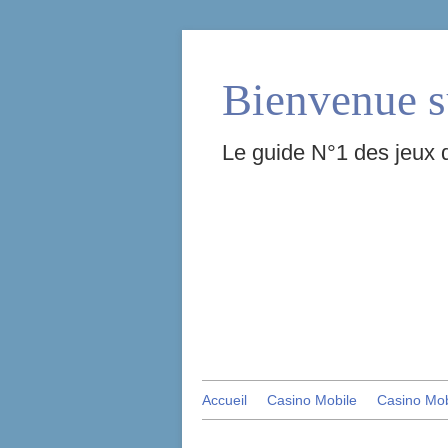
Bienvenue s
Le guide N°1 des jeux d
Accueil
Casino Mobile
Casino Mob