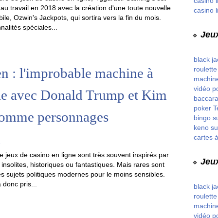
casino l
u travail en 2018 avec la création d'une toute nouvelle
casino 
e, Ozwin's Jackpots, qui sortira vers la fin du mois.
nalités spéciales...
Jeu
🔹
black j
 : l'improbable machine à
roulette
machine
vidéo p
le avec Donald Trump et Kim
baccara
poker T
omme personnages
bingo s
keno su
x
cartes à
 jeux de casino en ligne sont très souvent inspirés par
Jeu
🔹
nsolites, historiques ou fantastiques. Mais rares sont
s sujets politiques modernes pour le moins sensibles.
donc pris...
black j
roulett
machine
vidéo p