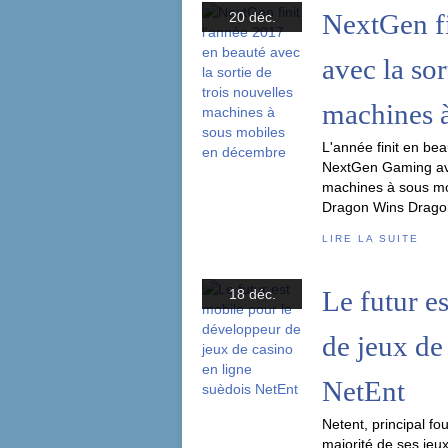
NextGen fi
20 déc.
avec la sor
machines 
L'année finit en be
NextGen Gaming avec
machines à sous mo
Dragon Wins Dragon
LIRE LA SUITE
Le futur e
18 déc.
de jeux de
NetEnt
Netent, principal fo
majorité de ses jeu