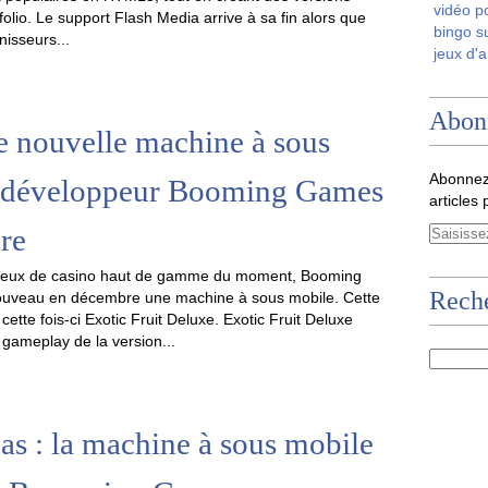
vidéo p
olio. Le support Flash Media arrive à sa fin alors que
bingo s
nisseurs...
jeux d'
Abon
e nouvelle machine à sous
Abonnez
 développeur Booming Games
articles 
re
 jeux de casino haut de gamme du moment, Booming
Rech
uveau en décembre une machine à sous mobile. Cette
tte fois-ci Exotic Fruit Deluxe. Exotic Fruit Deluxe
 gameplay de la version...
s : la machine à sous mobile