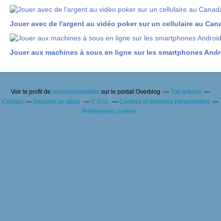
Jouer avec de l'argent au vidéo poker sur un cellulaire au Cana
Jouer aux machines à sous en ligne sur les smartphones And
Voir le profil de
jeuxcasinomobile
sur le portail Overblog
Top articles
Contact
Signaler un abus
C.G.U.
Cookies et données personnelles
Préférences cookies