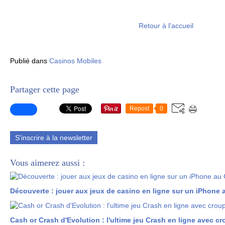
Retour à l'accuei
l
Publié dans
Casinos Mobiles
Partager cette page
Repost
0
S'inscrire à la newsletter
Vous aimerez aussi :
Découverte : jouer aux jeux de casino en ligne sur un iPhone
Cash or Crash d'Evolution : l'ultime jeu Crash en ligne avec cr