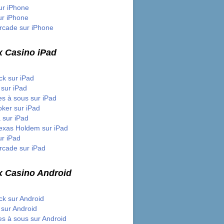
ur iPhone
ur iPhone
arcade sur iPhone
x Casino iPad
ck sur iPad
 sur iPad
s à sous sur iPad
oker sur iPad
 sur iPad
exas Holdem sur iPad
ur iPad
arcade sur iPad
x Casino Android
ack sur Android
 sur Android
s à sous sur Android