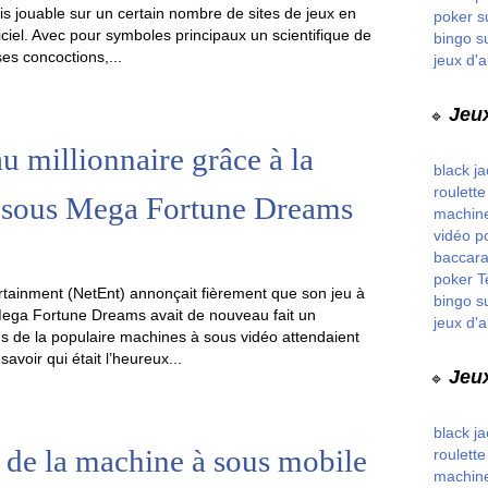
s jouable sur un certain nombre de sites de jeux en
poker s
ogiciel. Avec pour symboles principaux un scientifique de
bingo s
es concoctions,...
jeux d'
Jeu
🔹
 millionnaire grâce à la
black ja
roulette
 sous Mega Fortune Dreams
machine
vidéo p
baccara
poker T
tertainment (NetEnt) annonçait fièrement que son jeu à
bingo s
Mega Fortune Dreams avait de nouveau fait un
jeux d'
ans de la populaire machines à sous vidéo attendaient
avoir qui était l’heureux...
Jeu
🔹
black j
 de la machine à sous mobile
roulette
machine