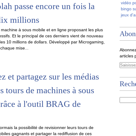
vidéo p
h passe encore un fois la
bingo s
jeux d'
dix millions
machine à sous mobile et en ligne proposant les plus
Abon
ssifs. Et le principal de ces derniers vient de nouveau
des 10 millions de dollars. Développé par Microgaming,
 chaque mise...
Abonnez
articles 
z et partagez sur les médias
Rech
s tours de machines à sous
râce à l'outil BRAG de
rmais la possibilité de revisionner leurs tours de
iles gagnants et partager la rediffusion de ces