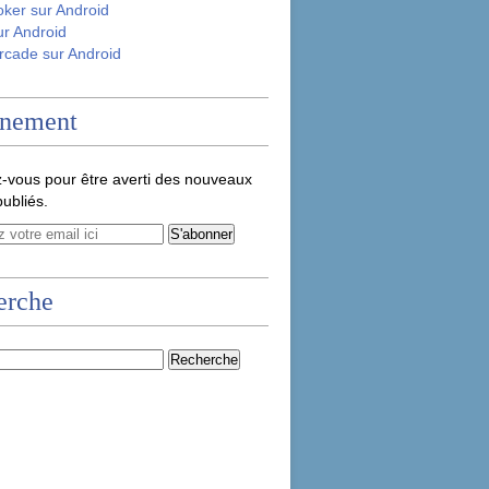
oker sur Android
ur Android
arcade sur Android
nement
-vous pour être averti des nouveaux
publiés.
erche