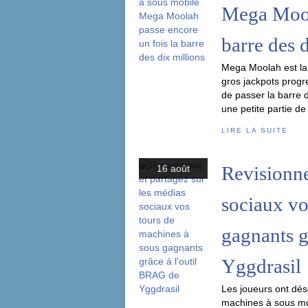
Mega Moola
barre des 
Mega Moolah est la 
gros jackpots progre
de passer la barre 
une petite partie de
LIRE LA SUITE
Revisionne
16 août
sociaux vo
gagnants g
Yggdrasil
Les joueurs ont déso
machines à sous mob