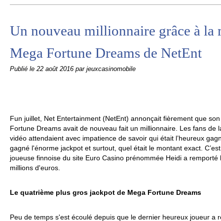
Un nouveau millionnaire grâce à la
Mega Fortune Dreams de NetEnt
Publié le
22 août 2016
par jeuxcasinomobile
Fun juillet, Net Entertainment (NetEnt) annonçait fièrement que son
Fortune Dreams avait de nouveau fait un millionnaire. Les fans de 
vidéo attendaient avec impatience de savoir qui était l’heureux ga
gagné l'énorme jackpot et surtout, quel était le montant exact. C’est
joueuse finnoise du site Euro Casino prénommée Heidi a remporté 
millions d'euros.
Le quatrième plus gros jackpot de Mega Fortune Dreams
Peu de temps s'est écoulé depuis que le dernier heureux joueur a réu