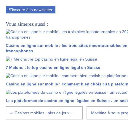
S'inscrire à la newsletter
Vous aimerez aussi :
Casino en ligne sur mobile : les trois sites incontournables e
francophones
7 Melons : le top casino en ligne légal en Suisse
Casino en ligne sur mobile : comment bien choisir sa platefor
Les plateformes de casino en ligne légales en Suisse : un sect
Casinos mobiles : plus de jeux, une plus haute définition