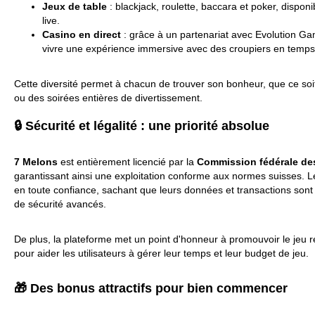
Jeux de table
: blackjack, roulette, baccara et poker, dispon
live.
Casino en direct
: grâce à un partenariat avec Evolution Ga
vivre une expérience immersive avec des croupiers en temps 
Cette diversité permet à chacun de trouver son bonheur, que ce soi
ou des soirées entières de divertissement.
🔒 Sécurité et légalité : une priorité absolue
7 Melons
est entièrement licencié par la
Commission fédérale de
garantissant ainsi une exploitation conforme aux normes suisses. 
en toute confiance, sachant que leurs données et transactions sont
de sécurité avancés.
De plus, la plateforme met un point d'honneur à promouvoir le jeu r
pour aider les utilisateurs à gérer leur temps et leur budget de jeu.
🎁 Des bonus attractifs pour bien commencer