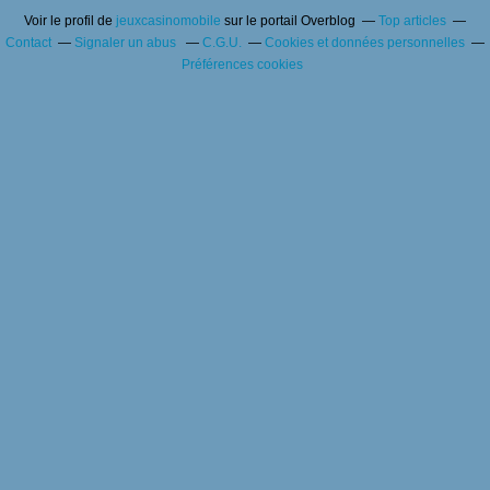
Voir le profil de
jeuxcasinomobile
sur le portail Overblog
Top articles
Contact
Signaler un abus
C.G.U.
Cookies et données personnelles
Préférences cookies