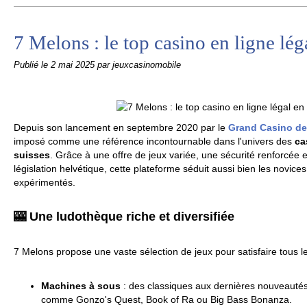
7 Melons : le top casino en ligne lég
Publié le
2 mai 2025
par jeuxcasinomobile
Depuis son lancement en septembre 2020 par le
Grand Casino de
imposé comme une référence incontournable dans l'univers des
ca
suisses
. Grâce à une offre de jeux variée, une sécurité renforcée e
législation helvétique, cette plateforme séduit aussi bien les novice
expérimentés.
🎰 Une ludothèque riche et diversifiée
7 Melons propose une vaste sélection de jeux pour satisfaire tous le
Machines à sous
: des classiques aux dernières nouveautés,
comme Gonzo's Quest, Book of Ra ou Big Bass Bonanza.