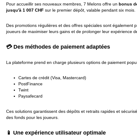
Pour accueillir ses nouveaux membres, 7 Melons offre un
bonus d
jusqu'à 1 007 CHF
sur le premier dépôt, valable pendant six mois.
Des promotions régulières et des offres spéciales sont également 
joueurs de maximiser leurs gains et de prolonger leur expérience de
💳 Des méthodes de paiement adaptées
La plateforme prend en charge plusieurs options de paiement popula
Cartes de crédit (Visa, Mastercard)
PostFinance
Twint
Paysafecard
Ces solutions garantissent des dépôts et retraits rapides et sécurisés,
des fonds pour les joueurs.
📱 Une expérience utilisateur optimale