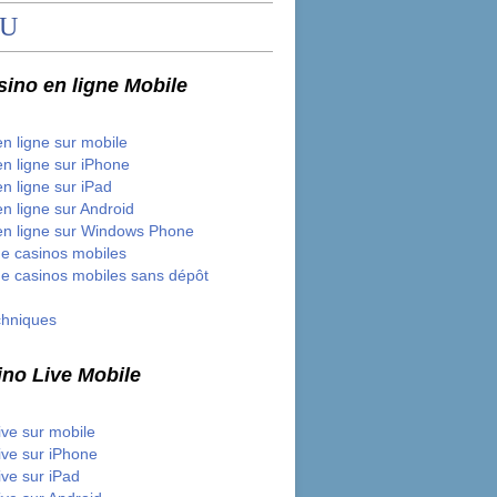
U
sino en ligne Mobile
en ligne sur mobile
en ligne sur iPhone
en ligne sur iPad
en ligne sur Android
en ligne sur Windows Phone
e casinos mobiles
e casinos mobiles sans dépôt
chniques
ino Live Mobile
ive sur mobile
live sur iPhone
ive sur iPad