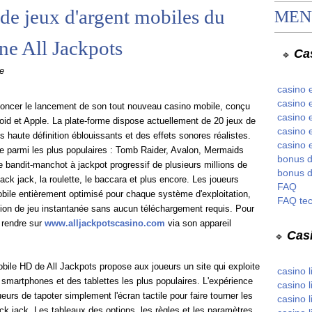
 de jeux d'argent mobiles du
MEN
ne All Jackpots
Ca
🔹
e
casino 
casino 
nnoncer le lancement de son tout nouveau casino mobile, conçu
casino 
oid et Apple. La plate-forme dispose actuellement de 20 jeux de
casino 
 haute définition éblouissants et des effets sonores réalistes.
casino 
e parmi les plus populaires : Tomb Raider, Avalon, Mermaids
bonus d
 bandit-manchot à jackpot progressif de plusieurs millions de
bonus d
lack jack, la roulette, le baccara et plus encore. Les joueurs
FAQ
ile entièrement optimisé pour chaque système d'exploitation,
FAQ te
tion de jeu instantanée sans aucun téléchargement requis. Pour
e rendre sur
www.alljackpotscasino.com
via son appareil
Cas
🔹
bile HD de All Jackpots propose aux joueurs un site qui exploite
casino l
martphones et des tablettes les plus populaires. L'expérience
casino 
ueurs de tapoter simplement l'écran tactile pour faire tourner les
casino l
k jack. Les tableaux des options, les règles et les paramètres