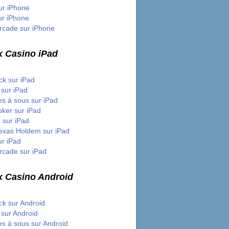
ur iPhone
ur iPhone
arcade sur iPhone
x Casino iPad
ck sur iPad
 sur iPad
s à sous sur iPad
oker sur iPad
 sur iPad
exas Holdem sur iPad
ur iPad
arcade sur iPad
x Casino Android
ack sur Android
 sur Android
s à sous sur Android