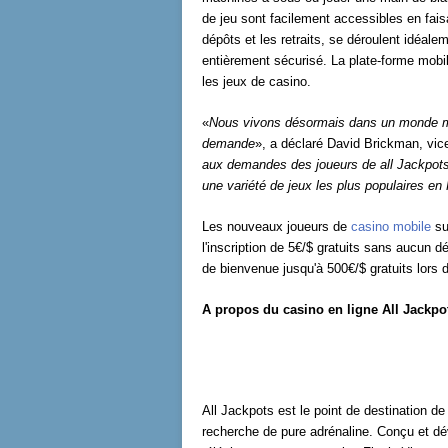
de jeu sont facilement accessibles en faisa
dépôts et les retraits, se déroulent idéale
entièrement sécurisé. La plate-forme mobil
les jeux de casino.
«
Nous vivons désormais dans un monde mobi
demande
», a déclaré David Brickman, vic
aux demandes des joueurs de all Jackpots,
une variété de jeux les plus populaires en 
Les nouveaux joueurs de
casino mobile
su
l'inscription
de 5€/$ gratuits sans aucun dé
de bienvenue jusqu'à 500€/$ gratuits lors 
A propos du casino en ligne All Jackpo
All Jackpots est le point de destination d
recherche de pure adrénaline. Conçu et dé