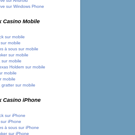
ive sur Android
live sur Windows Phone
x Casino Mobile
ack sur mobile
 sur mobile
s à sous sur mobile
oker sur mobile
 sur mobile
exas Holdem sur mobile
ur mobile
r mobile
 gratter sur mobile
x Casino iPhone
ack sur iPhone
e sur iPhone
s à sous sur iPhone
oker sur iPhone