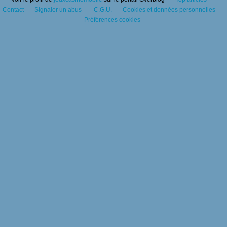
Contact
Signaler un abus
C.G.U.
Cookies et données personnelles
Préférences cookies