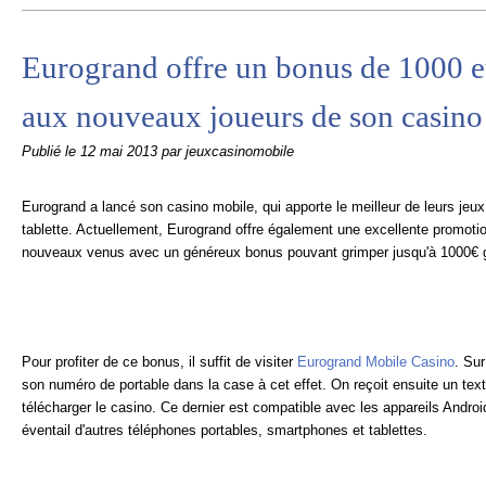
Eurogrand offre un bonus de 1000 eu
aux nouveaux joueurs de son casino
Publié le
12 mai 2013
par jeuxcasinomobile
Eurogrand a lancé son casino mobile, qui apporte le meilleur de leurs jeu
tablette. Actuellement, Eurogrand offre également une excellente promot
nouveaux venus avec un généreux bonus pouvant grimper jusqu'à 1000€ g
Pour profiter de ce bonus, il suffit de visiter
Eurogrand Mobile Casino
. Sur
son numéro de portable dans la case à cet effet. On reçoit ensuite un text
télécharger le casino. Ce dernier est compatible avec les appareils Androi
éventail d'autres téléphones portables, smartphones et tablettes.