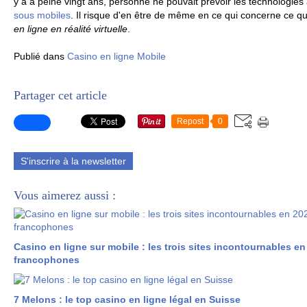
y a à peine vingt ans, personne ne pouvait prévoir les technologies
sous mobiles
. Il risque d'en être de même en ce qui concerne ce 
en ligne en réalité virtuelle
.
Publié dans
Casino en ligne Mobile
Partager cet article
Repost
0
S'inscrire à la newsletter
Vous aimerez aussi :
Casino en ligne sur mobile : les trois sites incontournables e
francophones
7 Melons : le top casino en ligne légal en Suisse