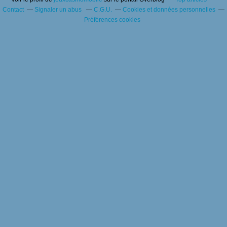
Contact
Signaler un abus
C.G.U.
Cookies et données personnelles
Préférences cookies