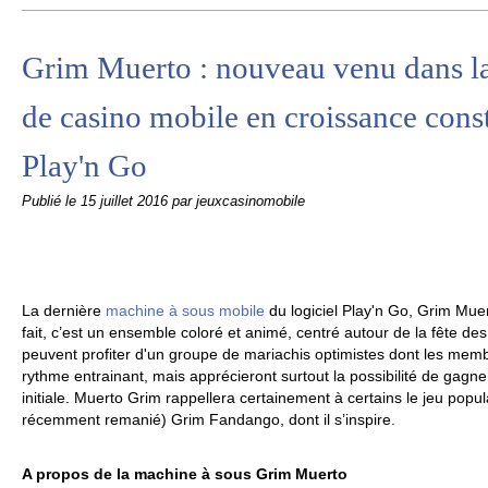
Grim Muerto : nouveau venu dans l
de casino mobile en croissance const
Play'n Go
Publié le
15 juillet 2016
par jeuxcasinomobile
La dernière
machine à sous mobile
du logiciel Play'n Go, Grim Muert
fait, c’est un ensemble coloré et animé, centré autour de la fête d
peuvent profiter d'un groupe de mariachis optimistes dont les mem
rythme entrainant, mais apprécieront surtout la possibilité de gagne
initiale. Muerto Grim rappellera certainement à certains le jeu popu
récemment remanié) Grim Fandango, dont il s’inspire.
A propos de la machine à sous Grim Muerto