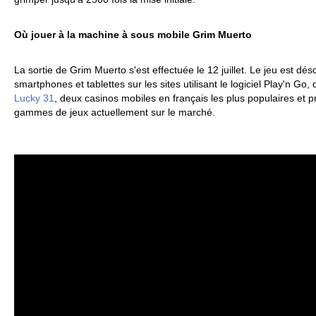
Où jouer à la machine à sous mobile Grim Muerto
La sortie de Grim Muerto s'est effectuée le 12 juillet. Le jeu est dé
smartphones et tablettes sur les sites utilisant le logiciel Play'n Go,
Lucky 31
, deux casinos mobiles en français les plus populaires et p
gammes de jeux actuellement sur le marché.