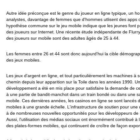
Autre idée préconçue est le genre du joueur en ligne typique, un h
analystes, davantage de femmes que d'hommes utlisent des apps 
hypothèse commune sur le jeu mobile indique que les jeunes font pa
des joueurs sur Internet. Une récente étude indépendante de Flurr
des joueurs sur mobile sont des adultes âgés de 25 à 44.
Les femmes entre 26 et 44 sont donc aujourd'hui la cible démograp
des jeux mobiles.
Les jeux d'argent en ligne, et tout particulièrement les machines à 
chemin depuis leur apparition sur la Toile dans les années 1990. 
développement a été en mis place pour satisfaire la demande de ce
à une partie de bandit-manchot dans un train bondé ou dans une sal
mobile. Ces dernières années, les casinos en ligne se sont lancés 
mobiles à une grande échelle. L'infrastructure de soutien pour une u
à de nombreuses nouvelles opportunités pour les développeurs de l'
Aussi, l'utilisation des médias sociaux ont énormément contribué à la 
des plates-formes mobiles, qui continuent de croître de façon expon