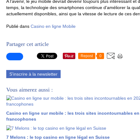
A l'avenir, le jeu mobile devrait devenir toujours plus intéressant et
temps, la technologie des smartphones continue d'améliorer la qua
actuellememt disponibles, ainsi que la vitesse de lecture de ces der
Publié dans
Casino en ligne Mobile
Partager cet article
Repost
0
S'inscrire à la newsletter
Vous aimerez aussi :
Casino en ligne sur mobile : les trois sites incontournables e
francophones
7 Melons : le top casino en ligne légal en Suisse