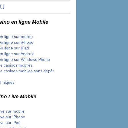
U
sino en ligne Mobile
en ligne sur mobile
en ligne sur iPhone
en ligne sur iPad
en ligne sur Android
en ligne sur Windows Phone
e casinos mobiles
e casinos mobiles sans dépôt
chniques
ino Live Mobile
ive sur mobile
live sur iPhone
ive sur iPad