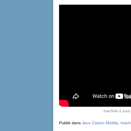
machine à sous 
Publié dans
Jeux Casino Mobile
,
machi