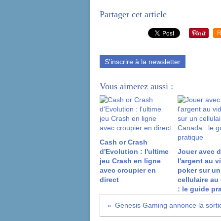
Partager cet article
R
S'inscrire à la newsletter
Vous aimerez aussi :
Cash or Crash
d'Evolution : l'ultime
Jouer avec 
jeu Crash en ligne
l'argent au v
avec croupier en
poker sur un
direct
cellulaire a
: le guide pr