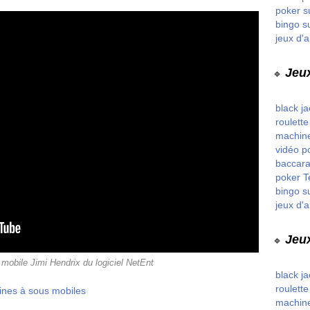
poker s
bingo s
jeux d'
Jeu
🔹
black ja
roulette
machine
vidéo p
baccara
poker T
bingo s
jeux d'
Jeu
🔹
mobile Jimi Hendrix du logiciel NetEnt
black j
roulette
nes à sous mobiles
machine