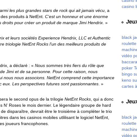
casino l
casino 
rmi les plus grandes stars de rock qui ait jamais vécu
, a
es produits à NetEnt.
C'est un honneur et une énorme
Jeu
🔹
es droits pour créer un produit de marque Jimi Hendrix
. »
black j
rix et leurs sociétés Experience Hendrix, LLC et Authentic
roulette
tre triologie NetEnt Rocks l'un des meilleurs produits de
machine
vidéo p
baccara
rix, a déclaré : «
Nous sommes très fiers du rôle que
poker T
 de Jimi et de sa personne. Pour cette raison, nous
bingo s
i nous nous associons. NetEnt comprend cette importance
keno su
c eux. Les perspectives futures sont passionnantes
. »
cartes à
era le second opus de la trilogie
NetEnt Rocks
, qui a donc
Jeu
🔹
 N' Roses le mois dernier. Le légendaire groupe de hard
e disparaître, devrait être le troisième à compléter le trio
black j
tres dans les casinos mobiles utlilisant le logiciel NetEnt,
roulett
 des joueurs francophones.
machine
vidéo p