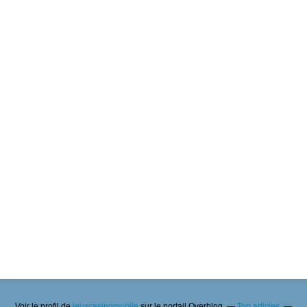
Voir le profil de
jeuxcasinomobile
sur le portail Overblog
Top articles