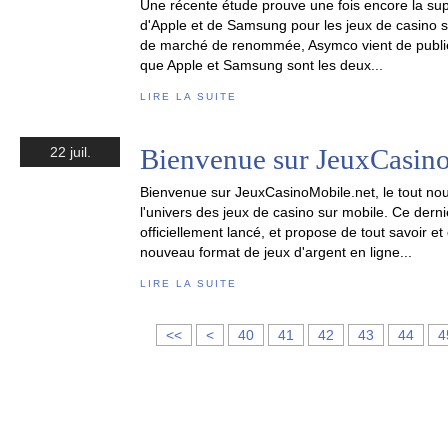
Une récente étude prouve une fois encore la su
d'Apple et de Samsung pour les jeux de casino s
de marché de renommée, Asymco vient de publier
que Apple et Samsung sont les deux...
LIRE LA SUITE
Bienvenue sur JeuxCasin
22 juil.
Bienvenue sur JeuxCasinoMobile.net, le tout nou
l'univers des jeux de casino sur mobile. Ce dern
officiellement lancé, et propose de tout savoir et 
nouveau format de jeux d'argent en ligne...
LIRE LA SUITE
1
2
3
<<
<
40
41
42
43
44
4
0
0
0