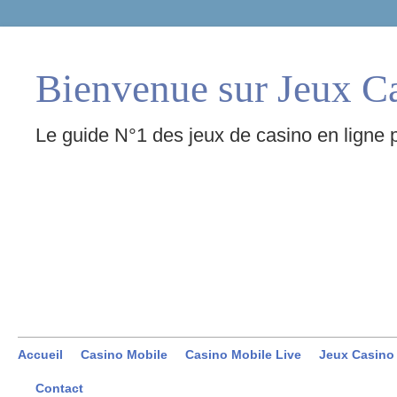
Bienvenue sur Jeux C
Le guide N°1 des jeux de casino en ligne 
Accueil
Casino Mobile
Casino Mobile Live
Jeux Casino
Contact