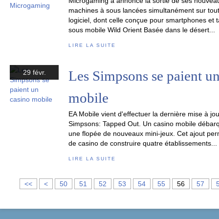
Microgaming a annoncé la sortie de ses nouvea
machines à sous lancées simultanément sur tout
logiciel, dont celle conçue pour smartphones et 
sous mobile Wild Orient Basée dans le désert...
LIRE LA SUITE
Les Simpsons se paient un
29 févr.
mobile
EA Mobile vient d'effectuer la dernière mise à jo
Simpsons: Tapped Out. Un casino mobile débarque
une flopée de nouveaux mini-jeux. Cet ajout pe
de casino de construire quatre établissements...
LIRE LA SUITE
1
2
3
4
<<
<
50
51
52
53
54
55
56
57
0
0
0
0