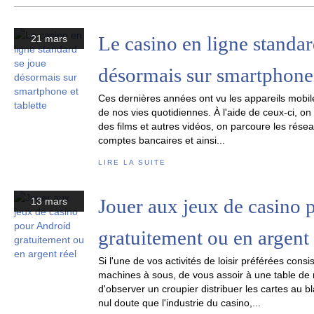
Le casino en ligne standar
21 mars
désormais sur smartphone 
Ces dernières années ont vu les appareils mobile
de nos vies quotidiennes. À l'aide de ceux-ci, on
des films et autres vidéos, on parcoure les rése
comptes bancaires et ainsi...
LIRE LA SUITE
Jouer aux jeux de casino 
13 mars
gratuitement ou en argent 
Si l'une de vos activités de loisir préférées consi
machines à sous, de vous assoir à une table de 
d'observer un croupier distribuer les cartes au b
nul doute que l'industrie du casino,...