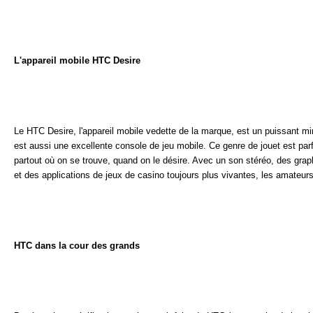
L'appareil mobile HTC Desire
Le HTC Desire, l'appareil mobile vedette de la marque, est un puissant mini-
est aussi une excellente console de jeu mobile. Ce genre de jouet est parf
partout où on se trouve, quand on le désire. Avec un son stéréo, des gra
et des applications de jeux de casino toujours plus vivantes, les amateurs
HTC dans la cour des grands