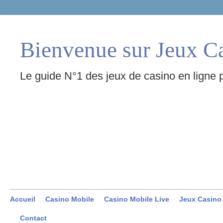
Bienvenue sur Jeux C
Le guide N°1 des jeux de casino en ligne 
Accueil
Casino Mobile
Casino Mobile Live
Jeux Casino
Contact