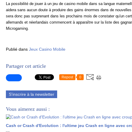
La possibilité de jouer à un jeu de casino mobile dans sa langue materne
aidera sans aucun doute à produire des gains énormes dans de nouvelles 
sera donc pas surprenant dans les prochains mois de constater qu'un cer
allemands et néerlandais commencent à apparaître sur la liste des gagnan
Microgaming.
Publié dans
Jeux Casino Mobile
Partager cet article
Repost
0
S'inscrire à la newsletter
Vous aimerez aussi :
Cash or Crash d'Evolution : l'ultime jeu Crash en ligne avec cr