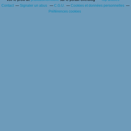
Contact
Signaler un abus
C.G.U.
Cookies et données personnelles
Préférences cookies