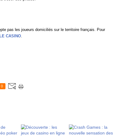
e pas les joueurs domiciliés sur le territoire français. Pour
LE CASINO
.
0