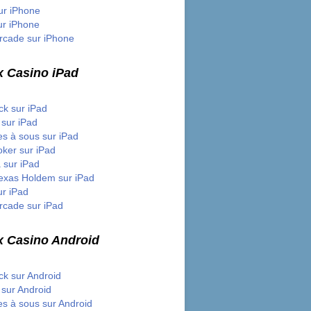
ur iPhone
ur iPhone
arcade sur iPhone
x Casino iPad
ck sur iPad
 sur iPad
s à sous sur iPad
oker sur iPad
 sur iPad
exas Holdem sur iPad
ur iPad
arcade sur iPad
x Casino Android
ack sur Android
 sur Android
s à sous sur Android