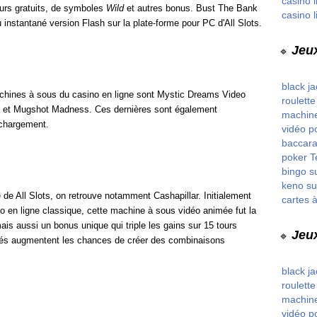
casino l
ours gratuits, de symboles
Wild
et autres bonus. Bust The Bank
casino 
 instantané version Flash sur la plate-forme pour PC d'All Slots.
Jeu
🔹
black j
chines à sous du casino en ligne sont Mystic Dreams Video
roulette
ons et Mugshot Madness. Ces dernières sont également
machine
échargement.
vidéo p
baccara
poker T
bingo s
keno su
e All Slots, on retrouve notamment Cashapillar. Initialement
cartes à
o en ligne classique, cette machine à sous vidéo animée fut la
ais aussi un bonus unique qui triple les gains sur 15 tours
Jeu
🔹
és augmentent les chances de créer des combinaisons
black j
roulett
machine
vidéo p