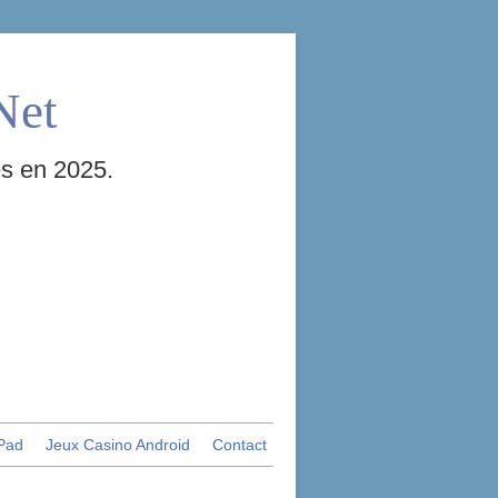
Net
es en 2025.
iPad
Jeux Casino Android
Contact