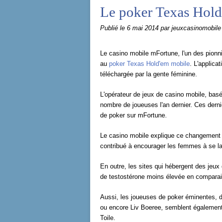
Le poker Texas Hold
Publié le
6 mai 2014
par jeuxcasinomobile
Le casino mobile mFortune, l'un des pionni
au
poker Texas Hold'em mobile
. L'applica
téléchargée par la gente féminine.
L'opérateur de jeux de casino mobile, b
nombre de joueuses l'an dernier. Ces derni
de poker sur mFortune.
Le casino mobile explique ce changement pa
contribué à encourager les femmes à se la
En outre, les sites qui hébergent des jeux
de testostérone moins élevée en comparais
Aussi, les joueuses de poker éminentes, d
ou encore Liv Boeree, semblent également a
Toile.