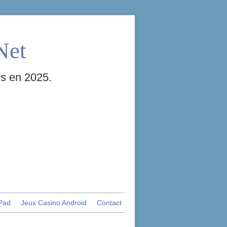
Net
es en 2025.
iPad
Jeux Casino Android
Contact