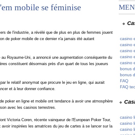
'em mobile se féminise
MEN
Ca
🔹
ers de l'industrie, a révélé que de plus en plus de femmes jouent
casino 
tion de poker mobile de ce dernier n'a jamais été autant
casino 
casino 
casino 
asé au Royaume-Uni, a annoncé une augmentation conséquente du
casino 
ères constituent désormais près d'un quart de tous les joueurs
bonus d
bonus d
FAQ
r le relatif anonymat que procure le jeu en ligne, qui aurait
FAQ te
ncer et à leur donner confiance.
 de poker en ligne et mobile ont tendance à avoir une atmosphère
Cas
🔹
on avec les casinos terrestres.
casino l
ont Victoria Coren, récente vainqueur de l'European Poker Tour,
casino 
voir inspirées les amatrices du jeu de cartes à se lancer sur la
casino l