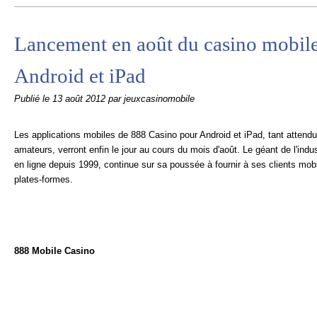
Lancement en août du casino mobil
Android et iPad
Publié le
13 août 2012
par jeuxcasinomobile
Les applications mobiles de 888 Casino pour Android et iPad, tant atten
amateurs, verront enfin le jour au cours du mois d'août. Le géant de l'indus
en ligne depuis 1999, continue sur sa poussée à fournir à ses clients mobi
plates-formes.
888 Mobile Casino