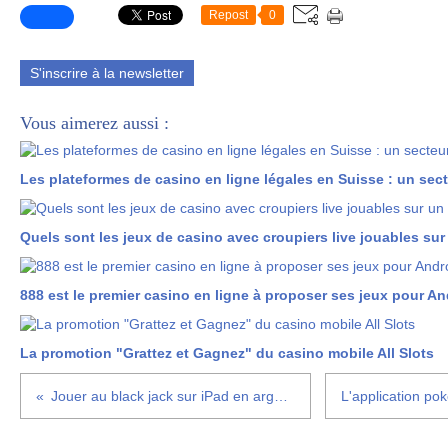
Repost
0
S'inscrire à la newsletter
Vous aimerez aussi :
Les plateformes de casino en ligne légales en Suisse : un sect
Quels sont les jeux de casino avec croupiers live jouables s
888 est le premier casino en ligne à proposer ses jeux pour A
La promotion "Grattez et Gagnez" du casino mobile All Slots
Jouer au black jack sur iPad en argent réel