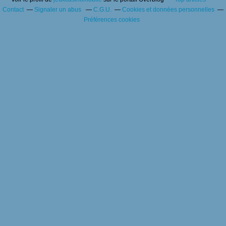
Contact
Signaler un abus
C.G.U.
Cookies et données personnelles
Préférences cookies