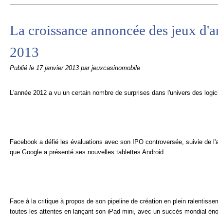
La croissance annoncée des jeux d'a
2013
Publié le
17 janvier 2013
par jeuxcasinomobile
L'année 2012 a vu un certain nombre de surprises dans l'univers des logic
Facebook a défié les évaluations avec son IPO controversée, suivie de l'a
que Google a présenté ses nouvelles tablettes Android.
Face à la critique à propos de son pipeline de création en plein ralentiss
toutes les attentes en lançant son iPad mini, avec un succès mondial én