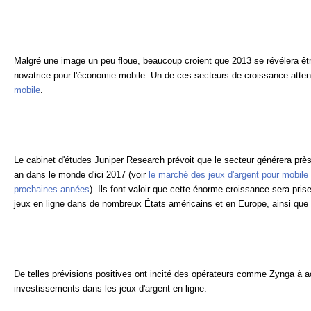
Malgré une image un peu floue, beaucoup croient que 2013 se révélera êt
novatrice pour l'économie mobile. Un de ces secteurs de croissance atte
mobile
.
Le cabinet d'études Juniper Research prévoit que le secteur générera près 
an dans le monde d'ici 2017 (voir
le marché des jeux d'argent pour mobile 
prochaines années
). Ils font valoir que cette énorme croissance sera pris
jeux en ligne dans de nombreux États américains et en Europe, ainsi que 
De telles prévisions positives ont incité des opérateurs comme Zynga à ac
investissements dans les jeux d'argent en ligne.