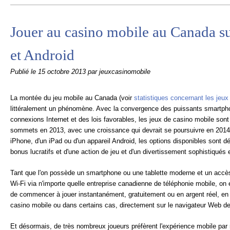
Jouer au casino mobile au Canada su
et Android
Publié le
15 octobre 2013
par jeuxcasinomobile
La montée du jeu mobile au Canada (voir
statistiques concernant les jeu
littéralement un phénomène. Avec la convergence des puissants smartphon
connexions Internet et des lois favorables, les jeux de casino mobile so
sommets en 2013, avec une croissance qui devrait se poursuivre en 2014. 
iPhone, d'un iPad ou d'un appareil Android, les options disponibles sont dé
bonus lucratifs et d'une action de jeu et d'un divertissement sophistiqués 
Tant que l'on possède un smartphone ou une tablette moderne et un accès
Wi-Fi via n'importe quelle entreprise canadienne de téléphonie mobile, on
de commencer à jouer instantanément, gratuitement ou en argent réel, en 
casino mobile ou dans certains cas, directement sur le navigateur Web de
Et désormais, de très nombreux joueurs préfèrent l'expérience mobile par ra