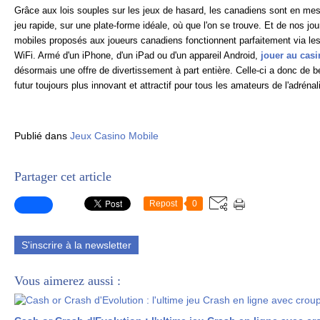
Grâce aux lois souples sur les jeux de hasard, les canadiens sont en mesu
jeu rapide, sur une plate-forme idéale, où que l'on se trouve. Et de nos jou
mobiles proposés aux joueurs canadiens fonctionnent parfaitement via l
WiFi. Armé d'un iPhone, d'un iPad ou d'un appareil Android,
jouer au cas
désormais une offre de divertissement à part entière. Celle-ci a donc de b
futur toujours plus innovant et attractif pour tous les amateurs de l'adréna
Publié dans
Jeux Casino Mobile
Partager cet article
Repost
0
S'inscrire à la newsletter
Vous aimerez aussi :