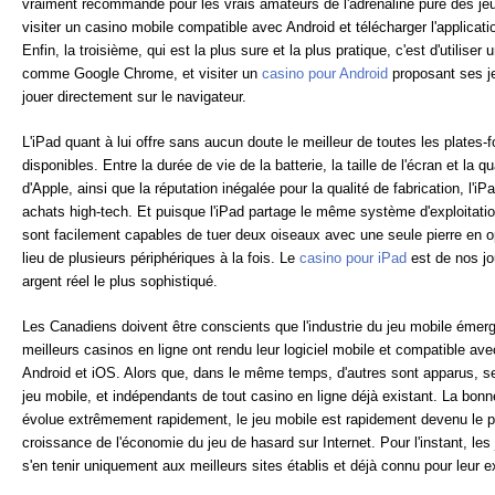
vraiment recommandé pour les vrais amateurs de l'adrénaline pure des je
visiter un casino mobile compatible avec Android et télécharger l'applicatio
Enfin, la troisième, qui est la plus sure et la plus pratique, c'est d'utilise
comme Google Chrome, et visiter un
casino pour Android
proposant ses je
jouer directement sur le navigateur.
L'iPad quant à lui offre sans aucun doute le meilleur de toutes les plates
disponibles. Entre la durée de vie de la batterie, la taille de l'écran et la qu
d'Apple, ainsi que la réputation inégalée pour la qualité de fabrication, l'i
achats high-tech. Et puisque l'iPad partage le même système d'exploitatio
sont facilement capables de tuer deux oiseaux avec une seule pierre en o
lieu de plusieurs périphériques à la fois. Le
casino pour iPad
est de nos jo
argent réel le plus sophistiqué.
Les Canadiens doivent être conscients que l'industrie du jeu mobile émer
meilleurs casinos en ligne ont rendu leur logiciel mobile et compatible av
Android et iOS. Alors que, dans le même temps, d'autres sont apparus, s
jeu mobile, et indépendants de tout casino en ligne déjà existant. La bonne
évolue extrêmement rapidement, le jeu mobile est rapidement devenu le p
croissance de l'économie du jeu de hasard sur Internet. Pour l'instant, l
s'en tenir uniquement aux meilleurs sites établis et déjà connu pour leur ex