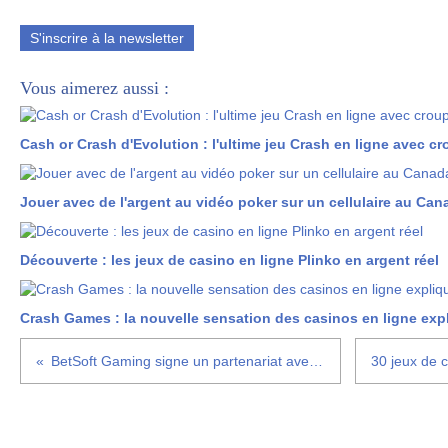
S'inscrire à la newsletter
Vous aimerez aussi :
Cash or Crash d'Evolution : l'ultime jeu Crash en ligne avec cr
Jouer avec de l'argent au vidéo poker sur un cellulaire au Cana
Découverte : les jeux de casino en ligne Plinko en argent réel
Crash Games : la nouvelle sensation des casinos en ligne exp
BetSoft Gaming signe un partenariat avec le casino mobile Leo Vegas