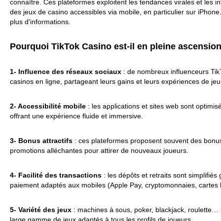
connaître. Ces plateformes exploitent les tendances virales et les 
des jeux de casino accessibles via mobile, en particulier sur iPhone
plus d'informations.
Pourquoi TikTok Casino est-il en pleine ascension
1- Influence des réseaux sociaux
: de nombreux influenceurs Tik
casinos en ligne, partageant leurs gains et leurs expériences de jeu 
2- Accessibilité mobile
: les applications et sites web sont optimi
offrant une expérience fluide et immersive.
3- Bonus attractifs
: ces plateformes proposent souvent des bonu
promotions alléchantes pour attirer de nouveaux joueurs.
4- Facilité des transactions
: les dépôts et retraits sont simplifié
paiement adaptés aux mobiles (Apple Pay, cryptomonnaies, cartes 
5- Variété des jeux
: machines à sous, poker, blackjack, roulette
large gamme de jeux adaptés à tous les profils de joueurs.