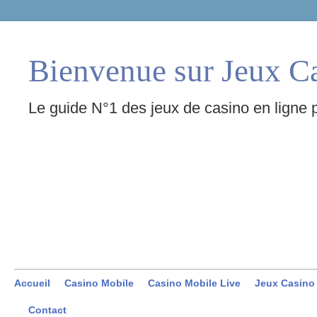
Bienvenue sur Jeux C
Le guide N°1 des jeux de casino en ligne 
Accueil
Casino Mobile
Casino Mobile Live
Jeux Casino
Contact