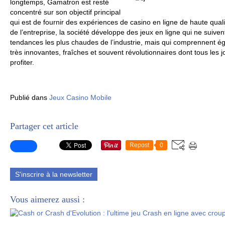
longtemps, Gamatron est resté
concentré sur son objectif principal
qui est de fournir des expériences de casino en ligne de haute qualité
de l’entreprise, la société développe des jeux en ligne qui ne suive
tendances les plus chaudes de l’industrie, mais qui comprennent ég
très innovantes, fraîches et souvent révolutionnaires dont tous les 
profiter.
Publié dans
Jeux Casino Mobile
Partager cet article
Repost
0
S'inscrire à la newsletter
Vous aimerez aussi :