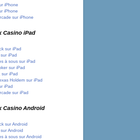
ur iPhone
ur iPhone
arcade sur iPhone
x Casino iPad
ck sur iPad
 sur iPad
s à sous sur iPad
oker sur iPad
 sur iPad
exas Holdem sur iPad
ur iPad
arcade sur iPad
x Casino Android
ack sur Android
 sur Android
s à sous sur Android