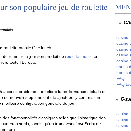
r son populaire jeu de roulette
MEN
Ca
🔹
nomobile
casino 
casino 
casino 
casino 
 de remettre à jour son produit de
roulette mobile
en
casino 
vers toute l'Europe.
bonus d
bonus d
FAQ
FAQ te
 a considérablement amélioré la performance globale du
mme de nouvelles options ont été ajoutées, y compris une
Cas
🔹
e meilleure configuration générale du jeu.
casino l
es fonctionnalités classiques telles que l'historique des
casino 
es numéros sortis, tandis qu'un framework JavaScript de
casino l
périeure.