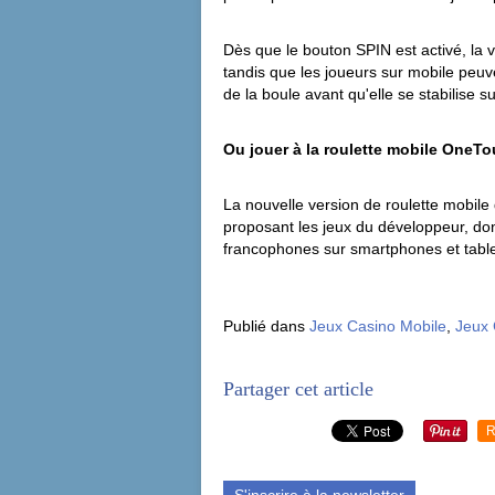
Dès que le bouton SPIN est activé, la 
tandis que les joueurs sur mobile peu
de la boule avant qu'elle se stabilise 
Ou jouer à la roulette mobile OneT
La nouvelle version de roulette mobile
proposant les jeux du développeur, do
francophones sur smartphones et table
Publié dans
Jeux Casino Mobile
,
Jeux 
Partager cet article
R