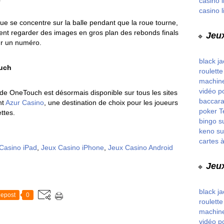
casino l
casino 
vue se concentre sur la balle pendant que la roue tourne,
vent regarder des images en gros plan des rebonds finals
Jeu
🔹
sur un numéro.
black j
ouch
roulette
machine
vidéo p
 de OneTouch est désormais disponible sur tous les sites
baccara
nt
Azur Casino
, une destination de choix pour les joueurs
poker T
ttes.
bingo s
keno su
cartes à
Casino iPad
,
Jeux Casino iPhone
,
Jeux Casino Android
Jeu
🔹
black j
epost
0
roulett
machine
vidéo p