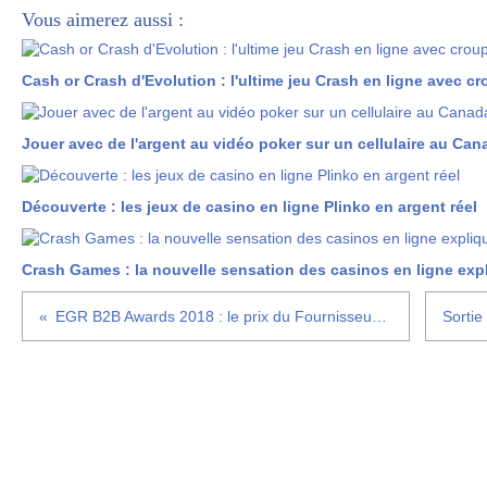
Vous aimerez aussi :
Cash or Crash d'Evolution : l'ultime jeu Crash en ligne avec cr
Jouer avec de l'argent au vidéo poker sur un cellulaire au Cana
Découverte : les jeux de casino en ligne Plinko en argent réel
Crash Games : la nouvelle sensation des casinos en ligne exp
EGR B2B Awards 2018 : le prix du Fournisseur de jeux de casino mobile au développeur Red Tiger Gaming