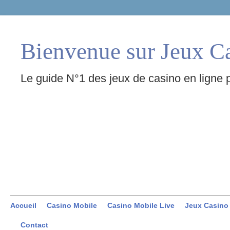
Bienvenue sur Jeux C
Le guide N°1 des jeux de casino en ligne 
Accueil
Casino Mobile
Casino Mobile Live
Jeux Casino
Contact