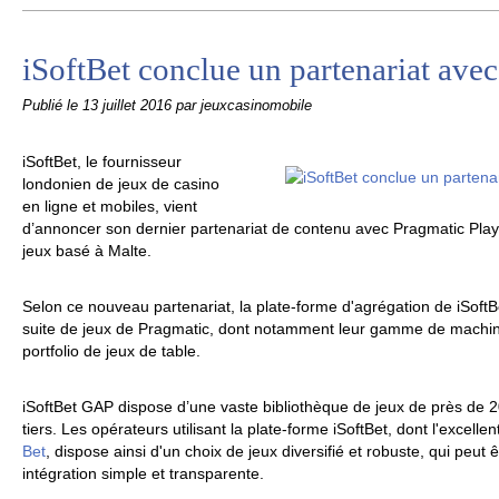
iSoftBet conclue un partenariat ave
Publié le
13 juillet 2016
par jeuxcasinomobile
iSoftBet, le fournisseur
londonien de jeux de casino
en ligne et mobiles, vient
d’annoncer son dernier partenariat de contenu avec Pragmatic Pla
jeux basé à Malte.
Selon ce nouveau partenariat, la plate-forme d'agrégation de iSoftB
suite de jeux de Pragmatic, dont notamment leur gamme de machin
portfolio de jeux de table.
iSoftBet GAP dispose d’une vaste bibliothèque de jeux de près de 20
tiers. Les opérateurs utilisant la plate-forme iSoftBet, dont l'excell
Bet
, dispose ainsi d'un choix de jeux diversifié et robuste, qui peut êt
intégration simple et transparente.