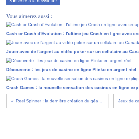
S'inscrire à la newsletter
Vous aimerez aussi :
Cash or Crash d'Evolution : l'ultime jeu Crash en ligne avec cr
Jouer avec de l'argent au vidéo poker sur un cellulaire au Cana
Découverte : les jeux de casino en ligne Plinko en argent réel
Crash Games : la nouvelle sensation des casinos en ligne exp
Reel Spinner : la dernière création du géant Microgaming