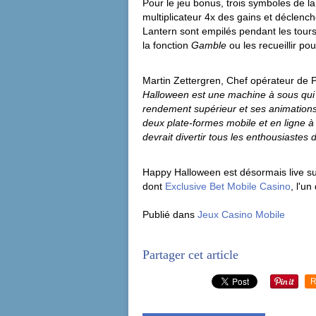
Pour le jeu bonus, trois symboles de l
multiplicateur 4x des gains et déclench
Lantern sont empilés pendant les tours
la fonction
Gamble
ou les recueillir po
Martin Zettergren, Chef opérateur de
Halloween est une machine à sous qui v
rendement supérieur et ses animations 
deux plate-formes mobile et en ligne
devrait divertir tous les enthousiaste
Happy Halloween est désormais live sur 
dont
Exclusive Bet Mobile Casino
, l'u
Publié dans
Jeux Casino Mobile
Partager cet article
R