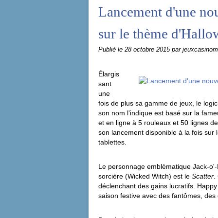
Lancement d'une nou
sur le thème d'Hall
Publié le
28 octobre 2015
par jeuxcasinom
Élargis
sant
une
fois de plus sa gamme de jeux, le logi
son nom l'indique est basé sur la fame
et en ligne à 5 rouleaux et 50 lignes 
son lancement disponible à la fois sur
tablettes.
Le personnage emblèmatique Jack-o'-
sorcière (Wicked Witch) est le
Scatter
.
déclenchant des gains lucratifs. Happy
saison festive avec des fantômes, des