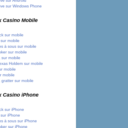
ive sur Android
live sur Windows Phone
x Casino Mobile
ack sur mobile
 sur mobile
s à sous sur mobile
oker sur mobile
 sur mobile
exas Holdem sur mobile
ur mobile
r mobile
 gratter sur mobile
x Casino iPhone
ack sur iPhone
e sur iPhone
s à sous sur iPhone
oker sur iPhone