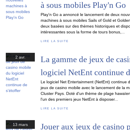
à sous mobiles Play'n Go
Play'n Go a annoncé le lancement de deux nouv
machines à sous mobiles Sails of Gold et Golden
deux basées sur des thèmes historiques et dispo
intéressantes sous la forme de tours bonus,...
LIRE LA SUITE
La gamme de jeux de casi
2 avr.
logiciel NetEnt continue d
Le logiciel Net Entertainment (NetEnt) continue 
jeux de casino mobile avec le lancement de la m
Cluster Pays. Doté d'un thème de plage hawaïenn
l'un des premiers jeux NetEnt à disposer...
LIRE LA SUITE
Jouer aux jeux de casino 
13 mars