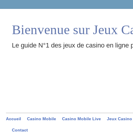
Bienvenue sur Jeux C
Le guide N°1 des jeux de casino en ligne 
Accueil
Casino Mobile
Casino Mobile Live
Jeux Casino
Contact