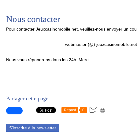
Nous contacter
Pour contacter Jeuxcasinomobile.net, veuillez-nous envoyer un courr
webmaster (@) jeuxcasinomobile.net
Nous vous répondrons dans les 24h. Merci.
Partager cette page
Repost
0
S'inscrire à la newsletter