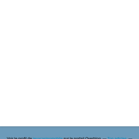
Voir le profil de
jeuxcasinomobile
sur le portail Overblog
Top articles