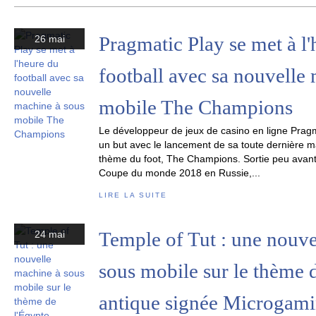
Pragmatic Play se met à l
26 mai
football avec sa nouvelle
mobile The Champions
Le développeur de jeux de casino en ligne Prag
un but avec le lancement de sa toute dernière m
thème du foot, The Champions. Sortie peu avant 
Coupe du monde 2018 en Russie,...
LIRE LA SUITE
Temple of Tut : une nouve
24 mai
sous mobile sur le thème 
antique signée Microgam