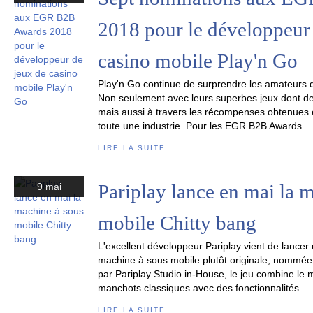
2018 pour le développeur
casino mobile Play'n Go
Play'n Go continue de surprendre les amateurs d
Non seulement avec leurs superbes jeux dont d
mais aussi à travers les récompenses obtenues 
toute une industrie. Pour les EGR B2B Awards...
LIRE LA SUITE
Pariplay lance en mai la 
9 mai
mobile Chitty bang
L'excellent développeur Pariplay vient de lancer
machine à sous mobile plutôt originale, nommée
par Pariplay Studio in-House, le jeu combine le m
manchots classiques avec des fonctionnalités...
LIRE LA SUITE