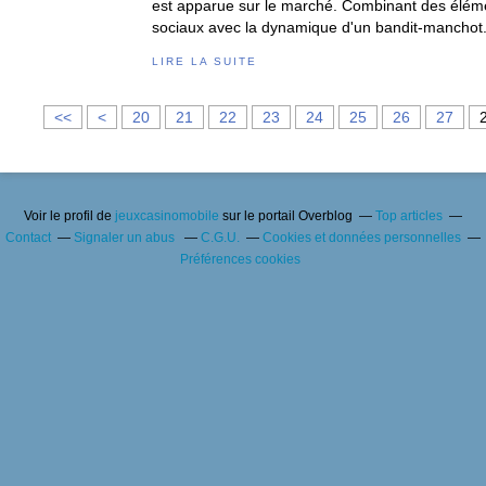
est apparue sur le marché. Combinant des élém
sociaux avec la dynamique d'un bandit-manchot.
LIRE LA SUITE
1
<<
<
20
21
22
23
24
25
26
27
0
Voir le profil de
jeuxcasinomobile
sur le portail Overblog
Top articles
Contact
Signaler un abus
C.G.U.
Cookies et données personnelles
Préférences cookies